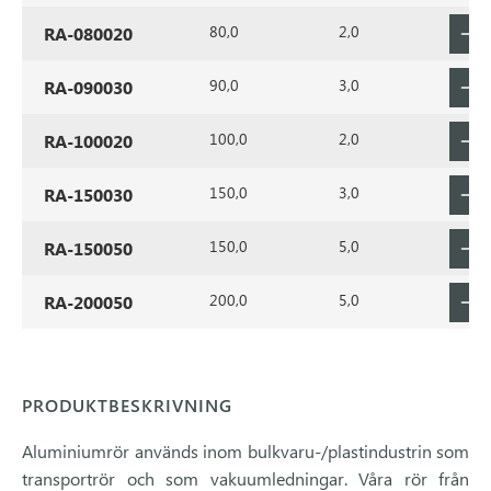
80,0
2,0
RA-080020
90,0
3,0
RA-090030
100,0
2,0
RA-100020
150,0
3,0
RA-150030
150,0
5,0
RA-150050
200,0
5,0
RA-200050
PRODUKTBESKRIVNING
Aluminiumrör används inom bulkvaru-/plastindustrin som
transportrör och som vakuumledningar. Våra rör från