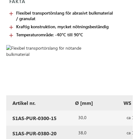
FAKTA
Flexibel transportörslang för abrasivt bulkmaterial
/ granulat
Kraftig konstruktion, mycket nötningsbeständig
Temperaturområde: -40°C till 90°C
Artikel nr.
Ø [mm]
WS [
30,0
ca 1,4
S1AS-PUR-0300-15
38,0
ca 1,4
S1AS-PUR-0380-20