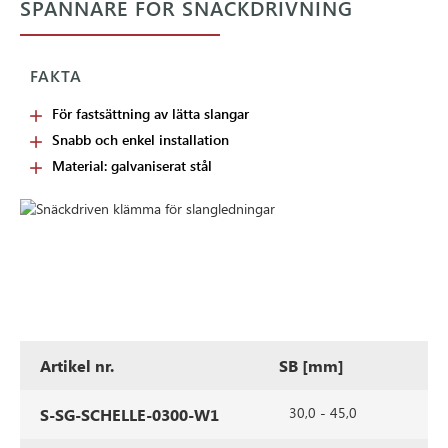
SPÄNNARE FÖR SNÄCKDRIVNING
FAKTA
För fastsättning av lätta slangar
Snabb och enkel installation
Material: galvaniserat stål
Artikel nr.
SB [mm]
B
30,0 - 45,0
S-SG-SCHELLE-0300-W1