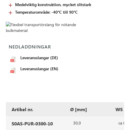
Medelviktig konstruktion, mycket slitstark
Temperaturområde: -40°C till 90°C
NEDLADDNINGAR
Leveransslangar (DE)
Leveransslangar (EN)
Artikel nr.
Ø [mm]
WS [
30,0
ca 0,7
S0AS-PUR-0300-10