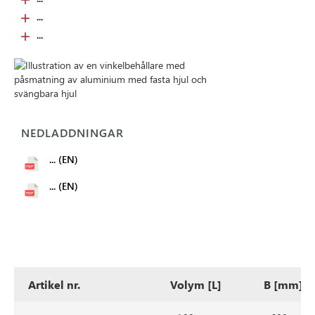
...
...
NEDLADDNINGAR
... (EN)
... (EN)
Artikel nr.
Volym [L]
B [mm]